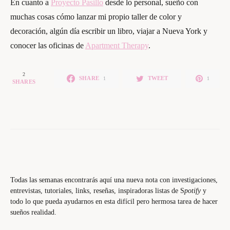
En cuanto a
Proyecto Pasillo
desde lo personal, sueño con
muchas cosas cómo lanzar mi propio taller de color y
decoración, algún día escribir un libro, viajar a Nueva York y
conocer las oficinas de
Apartment Therapy
.
2
SHARE
TWEET
1
1
SHARES
Todas las semanas encontrarás aquí una nueva nota con investigaciones,
entrevistas, tutoriales, links, reseñas, inspiradoras listas de S
potify
y
todo lo que pueda ayudarnos en esta difícil pero hermosa tarea de hacer
sueños realidad.