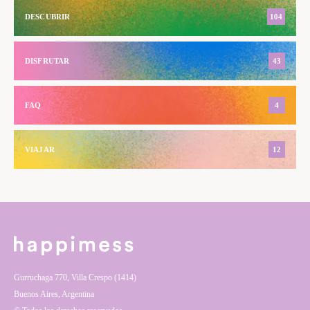
DESCUBRIR
104
DISFRUTAR
43
FAQ
4
VIAJAR
12
Gurruchaga 770, Villa Crespo (1414)
Buenos Aires, Argentina