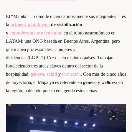
El “Mapita” —como le dicen cariñosamente sus integrantes— es
la
primera plataforma
de visibilización
y
empoderamiento
femenino
en el rubro gastronómico en
LATAM; una ONG basada en Buenos Aires, Argentina, pero
que mapea profesionales —mujeres y
disidencias (LGBTQIIA+)— en distintos países. Trabajan
fortaleciendo tres áreas claves dentro del sector de la
hospitalidad:
género
,
salud
y
formación
. Con más de cinco años
de trayectoria, el Mapa ya es referente en
género y
wellness
en
la región, habiendo puesto en agenda estos temas.