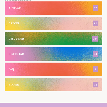
ACTIVAR
52
CRECER
61
DESCUBRIR
104
DISFRUTAR
43
FAQ
4
VIAJAR
12