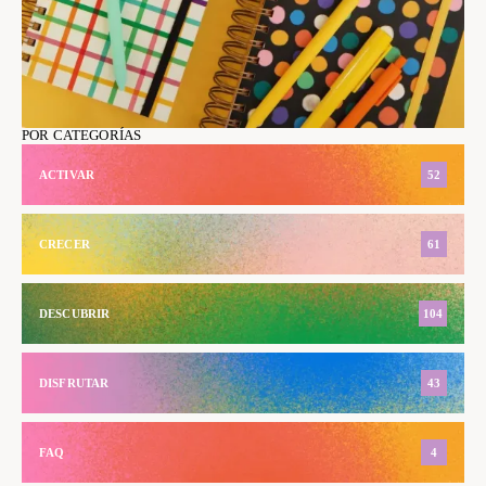
POR CATEGORÍAS
ACTIVAR
52
CRECER
61
DESCUBRIR
104
DISFRUTAR
43
FAQ
4