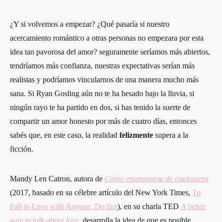
¿Y si volvemos a empezar? ¿Qué pasaría si nuestro
acercamiento romántico a otras personas no empezara por esta
idea tan pavorosa del amor? seguramente seríamos más abiertos,
tendríamos más confianza, nuestras expectativas serían más
realistas y podríamos vincularnos de una manera mucho más
sana. Si Ryan Gosling aún no te ha besado bajo la lluvia, si
ningún rayo te ha partido en dos, si has tenido la suerte de
compartir un amor honesto por más de cuatro días, entonces
sabés que, en este caso, la realidad
felizmente
supera a la
ficción.
Mandy Len Catron, autora de
Cómo enamorarse de cualquiera
(2017, basado en su célebre artículo del New York Times,
To
Fall in Love with Anyone, Do this
),
en su charla TED
A better
way to talk about love
, desarrolla la idea de que es posible