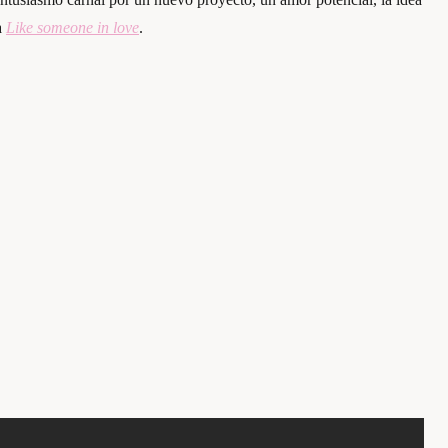
a
Like someone in love
.