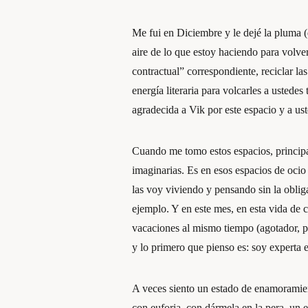
Me fui en Diciembre y le dejé la pluma (d
aire de lo que estoy haciendo para volve
contractual” correspondiente, reciclar la
energía literaria para volcarles a usted
agradecida a Vik por este espacio y a ust
Cuando me tomo estos espacios, principa
imaginarias. Es en esos espacios de ocio
las voy viviendo y pensando sin la obliga
ejemplo. Y en este mes, en esta vida de 
vacaciones al mismo tiempo (agotador, p
y lo primero que pienso es: soy experta 
A veces siento un estado de enamoramie
con euforia, con dármela en la pera, un 