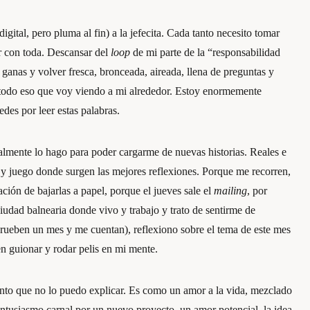
igital, pero pluma al fin) a la jefecita. Cada tanto necesito tomar
r con toda. Descansar del
loop
de mi parte de la “responsabilidad
s ganas y volver fresca, bronceada, aireada, llena de preguntas y
es todo eso que voy viendo a mi alrededor. Estoy enormemente
edes por leer estas palabras.
lmente lo hago para poder cargarme de nuevas historias. Reales e
 y juego donde surgen las mejores reflexiones. Porque me recorren,
ción de bajarlas a papel, porque el jueves sale el
mailing
, por
ciudad balnearia donde vivo y trabajo y trato de sentirme de
rueben un mes y me cuentan), reflexiono sobre el tema de este mes
en guionar y rodar pelis en mi mente.
nto que no lo puedo explicar. Es como un amor a la vida, mezclado
entusiasmo carnal por un nuevo proyecto, un amor potencial, la idea