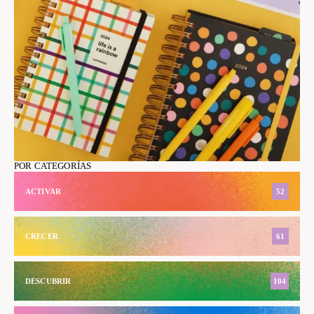
POR CATEGORÍAS
ACTIVAR
52
CRECER
61
DESCUBRIR
104