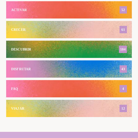
ACTIVAR
52
CRECER
61
DESCUBRIR
104
DISFRUTAR
43
FAQ
4
VIAJAR
12