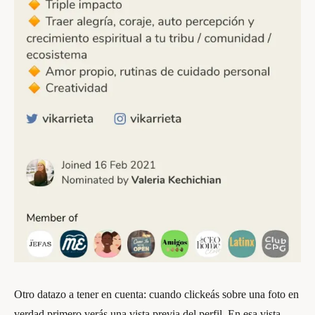
Otro datazo a tener en cuenta: cuando clickeás sobre una foto en
verdad primero verás una vista previa del perfil. En esa vista