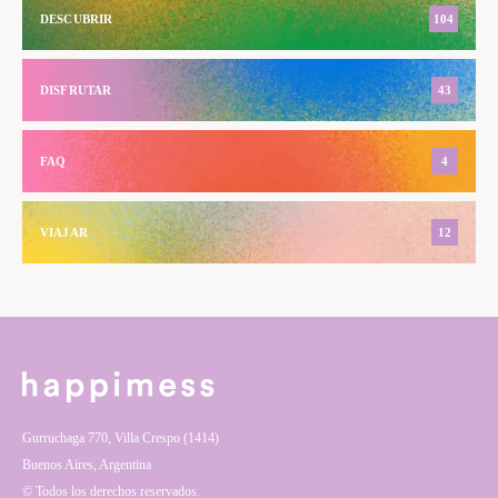
DESCUBRIR
104
DISFRUTAR
43
FAQ
4
VIAJAR
12
Gurruchaga 770, Villa Crespo (1414)
Buenos Aires, Argentina
© Todos los derechos reservados.