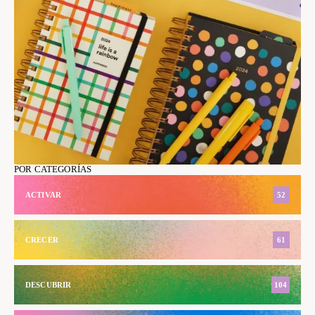
POR CATEGORÍAS
ACTIVAR
52
CRECER
61
DESCUBRIR
104