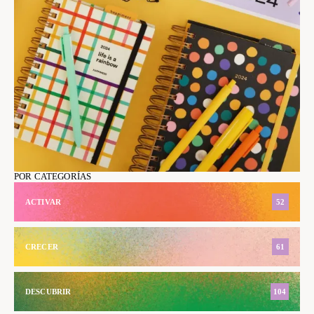
POR CATEGORÍAS
ACTIVAR
52
CRECER
61
DESCUBRIR
104