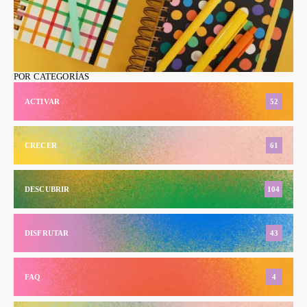
POR CATEGORÍAS
ACTIVAR
52
CRECER
61
DESCUBRIR
104
DISFRUTAR
43
FAQ
4