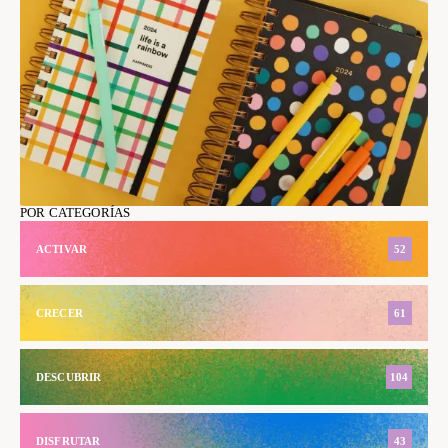
POR CATEGORÍAS
ACTIVAR
52
CRECER
61
DESCUBRIR
104
DISFRUTAR
43