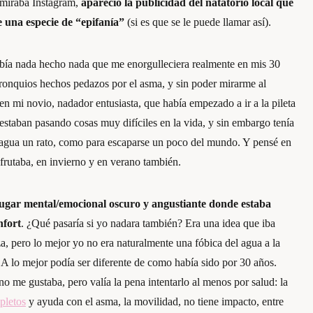
s miraba Instagram,
apareció la publicidad del natatorio local que
e una especie de “epifanía”
(si es que se le puede llamar así).
ía nada hecho nada que me enorgulleciera realmente en mis 30
bronquios hechos pedazos por el asma, y sin poder mirarme al
en mi novio, nadador entusiasta, que había empezado a ir a la pileta
staban pasando cosas muy difíciles en la vida, y sin embargo tenía
el agua un rato, como para escaparse un poco del mundo. Y pensé en
sfrutaba, en invierno y en verano también.
lugar mental/emocional oscuro y angustiante donde estaba
nfort
. ¿Qué pasaría si yo nadara también? Era una idea que iba
, pero lo mejor yo no era naturalmente una fóbica del agua a la
. A lo mejor podía ser diferente de como había sido por 30 años.
o me gustaba, pero valía la pena intentarlo al menos por salud: la
pletos
y ayuda con el asma, la movilidad, no tiene impacto, entre