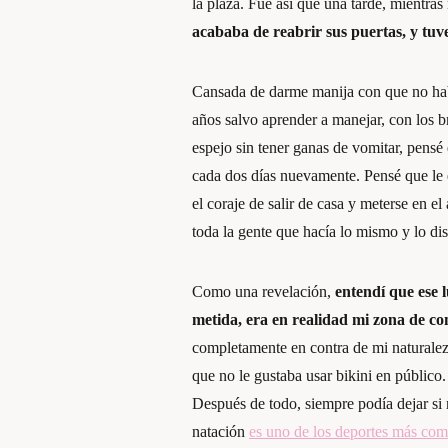
la plaza. Fue así que una tarde, mientra
acababa de reabrir sus puertas, y tuv
Cansada de darme manija con que no hab
años salvo aprender a manejar, con los 
espejo sin tener ganas de vomitar, pensé 
cada dos días nuevamente. Pensé que le e
el coraje de salir de casa y meterse en 
toda la gente que hacía lo mismo y lo di
Como una revelación,
entendí que ese 
metida, era en realidad mi zona de co
completamente en contra de mi naturaleza
que no le gustaba usar bikini en público
Después de todo, siempre podía dejar si n
natación
es uno de los deportes más com