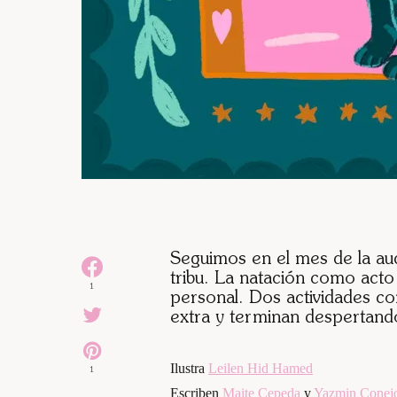
Seguimos en el mes de la aud
tribu. La natación como acto 
1
personal. Dos actividades c
extra y terminan despertand
Ilustra
Leilen Hid Hamed
1
Escriben
Maite Cepeda
y
Yazmin Conej