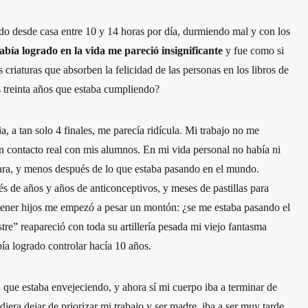
do desde casa entre 10 y 14 horas por día, durmiendo mal y con los
abía logrado en la vida me pareció insignificante
y fue como si
criaturas que absorben la felicidad de las personas en los libros de
 treinta años que estaba cumpliendo?
ia, a tan solo 4 finales, me parecía ridícula. Mi trabajo no me
sin contacto real con mis alumnos. En mi vida personal no había ni
ara, y menos después de lo que estaba pasando en el mundo.
s de años y años de anticonceptivos, y meses de pastillas para
 tener hijos me empezó a pesar un montón: ¿se me estaba pasando el
stre” reapareció con toda su artillería pesada mi viejo fantasma
bía logrado controlar hacía 10 años.
que estaba envejeciendo, y ahora sí mi cuerpo iba a terminar de
iera dejar de priorizar mi trabajo y ser madre, iba a ser muy tarde