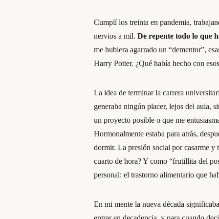
Cumplí los treinta en pandemia, trabajan
nervios a mil.
De repente todo lo que h
me hubiera agarrado un “dementor”, esas 
Harry Potter. ¿Qué había hecho con esos
La idea de terminar la carrera universitar
generaba ningún placer, lejos del aula, 
un proyecto posible o que me entusiasm
Hormonalmente estaba para atrás, despué
dormir. La presión social por casarme y
cuarto de hora? Y como “frutillita del po
personal: el trastorno alimentario que ha
En mi mente la nueva década significaba 
entrar en decadencia, y para cuando decid