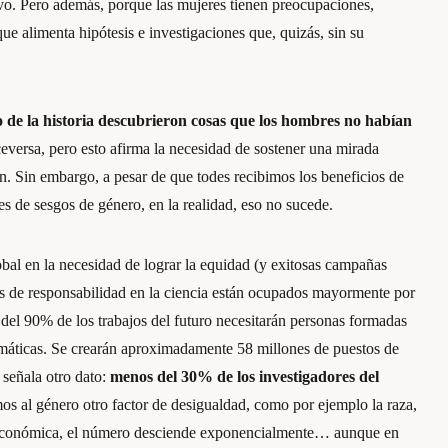
ivo. Pero además, porque las mujeres tienen preocupaciones,
ue alimenta hipótesis e investigaciones que, quizás, sin su
go de la historia descubrieron cosas que los hombres no habían
eversa, pero esto afirma la necesidad de sostener una mirada
ón. Sin embargo, a pesar de que todes recibimos los beneficios de
es de sesgos de género, en la realidad, eso no sucede.
al en la necesidad de lograr la equidad (y exitosas campañas
e responsabilidad en la ciencia están ocupados mayormente por
el 90% de los trabajos del futuro necesitarán personas formadas
temáticas. Se crearán aproximadamente 58 millones de puestos de
 señala otro dato:
menos del 30% de los investigadores del
s al género otro factor de desigualdad, como por ejemplo la raza,
ad económica, el número desciende exponencialmente… aunque en