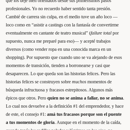
que los deje bien orientados desde sus primerísimos pasos
profesionales. Yo no recuerdo haber sentido tanta presión.
Cambié de carrera sin culpa, en el medio tuve un año loco —
loco como en “asistir a castings con la fantasía de convertirme
eventualmente en cantante de teatro musical” (
failure total
por
supuesto, nunca me preparé para eso)— y acepté trabajos
diversos (como vender ropa en una conocida marca en un
shopping). Por supuesto que cuando uno se va alejando de esos
momentos de transición, tienden a borronearse y casi que
desaparecen. Lo que queda son las historias felices. Pero las
historias felices se construyen sobre
muchos
momentos de
búsqueda infructuosa y fracasos estrepitosos. Algunos más
épicos que otros. Pero
quien no se anima a fallar, no se anima
.
Lo cual nos devuelve a la definición #1 del emprendedor, y hace
de este, el consejo #1:
amá tus fracasos porque son el puente
a tus momentos de gloria
. Aunque en el momento de la caída,