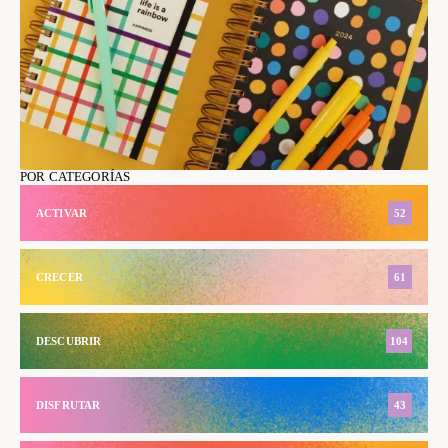
POR CATEGORÍAS
ACTIVAR
52
CRECER
61
DESCUBRIR
104
DISFRUTAR
43