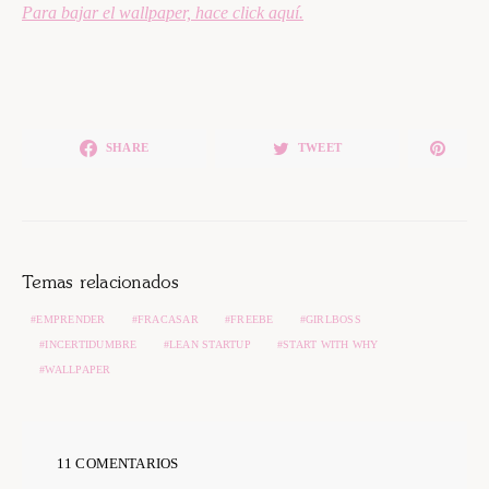
Para bajar el wallpaper, hace click aquí.
SHARE
TWEET
Temas relacionados
EMPRENDER
FRACASAR
FREEBE
GIRLBOSS
INCERTIDUMBRE
LEAN STARTUP
START WITH WHY
WALLPAPER
11 COMENTARIOS