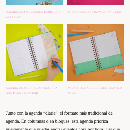
AGENDA 2023 MACANUDO ENRIQUETA
AGENDA 2023 BRUJA MODERNA FLÚO
LEYENDO
AGENDA 2023 PEPITA SANDWICH UN
AGENDA 2023 CLUB DE LECTURA NEW
AÑO PARA RECORDAR
YORK
Junto con la agenda “diaria”, el formato más tradicional de
agenda. En columnas o en bloques, esta agenda prioriza
nuevamente que puedas anotar eventos hora por hora. Las que