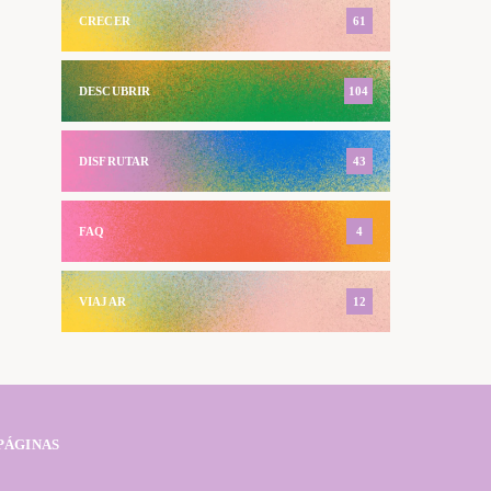
CRECER
61
DESCUBRIR
104
DISFRUTAR
43
FAQ
4
VIAJAR
12
PÁGINAS