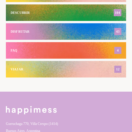
DESCUBRIR
104
DISFRUTAR
43
FAQ
4
VIAJAR
12
Gurruchaga 770, Villa Crespo (1414)
Buenos Aires, Argentina