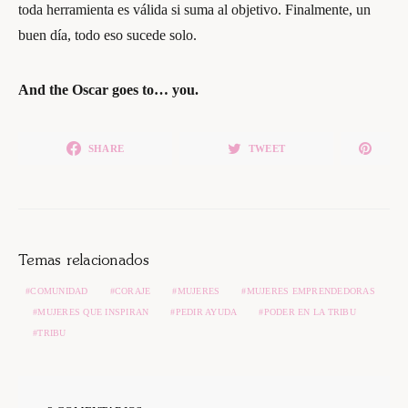
toda herramienta es válida si suma al objetivo. Finalmente, un
buen día, todo eso sucede solo.
And the Oscar goes to… you.
SHARE
TWEET
Temas relacionados
COMUNIDAD
CORAJE
MUJERES
MUJERES EMPRENDEDORAS
MUJERES QUE INSPIRAN
PEDIR AYUDA
PODER EN LA TRIBU
TRIBU