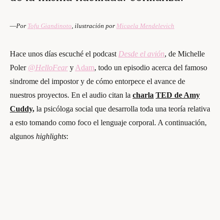
—
Por
Tofu Giandinoto
,
ilustración por
Micaela Mendelevich
Hace unos días escuché el podcast
Desde el avión
, de Michelle
Poler
@HelloFear
y
Adam
, todo un episodio acerca del famoso
sindrome del impostor y de cómo entorpece el avance de
nuestros proyectos. En el audio citan la
charla
TED de Amy
Cuddy,
la psicóloga social que desarrolla toda una teoría relativa
a esto tomando como foco el lenguaje corporal. A continuación,
algunos
highlights
: