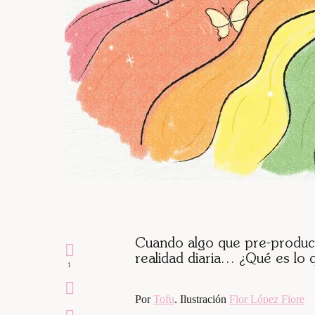
Cuando algo que pre-produc
realidad diaria… ¿Qué es lo 
1
Por
Tofu
. Ilustración
Flor López Fiore