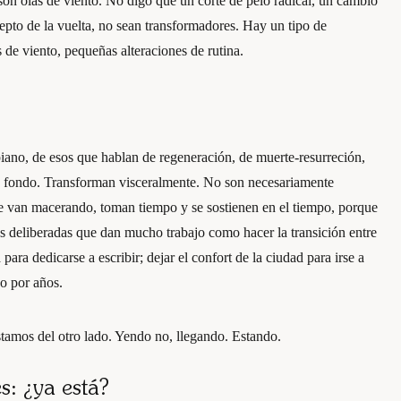
on olas de viento. No digo que un corte de pelo radical, un cambio
depto de la vuelta, no sean transformadores. Hay un tipo de
s de viento, pequeñas alteraciones de rutina.
piano, de esos que hablan de regeneración, de muerte-resurreción,
 fondo. Transforman visceralmente. No son necesariamente
se van macerando, toman tiempo y se sostienen en el tiempo, porque
s deliberadas que dan mucho trabajo como hacer la transición entre
para dedicarse a escribir; dejar el confort de la ciudad para irse a
o por años.
stamos del otro lado. Yendo no, llegando. Estando.
s: ¿ya está?