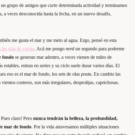
o, un grupo de amigos que
curte
determinada actividad y terminamos
na, a veces desconocida hasta la fecha, en un nuevo desafío,
mbién me gusta el mar y me meto al agua. Ergo, pensé en esta
 las olas de viento
. Acá me pongo
nerd
un segundo para poderme
e fondo
se generan mar adentro, a veces vienen de miles de
s estables, entran en series y su ciclo suele durar varios días. El
ues eso es el mar de fondo, los sets de olas
posta
. En cambio las
 vientos costeros, son más irregulares, desprolijas, caprichosas.
? Pues claro! Pero
nunca tendrán la belleza, la profundidad,
 de mar de fondo
. Por la vida atravesamos múltiples situaciones