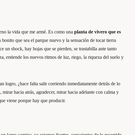
pleno la vida que me armé. Es como una
planta de vivero que es
s bonito que sea el parque nuevo y la sensación de tocar tierra
e un shock, hay hojas que se pierden, se trastabilla ante tanto
za, entiende los nuevos ritmos de luz, riego, la riqueza del suelo y
n logro, ¿hace falta salir corriendo inmediatamente detrás de lo
mirar hacia atrás, agradecer, mirar hacia adelante con calma y
 que viene porque hay que producir.
un largo camino, ya estamos fuertes, conscientes de lo recorrido.