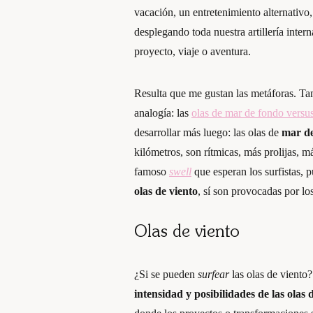
vacación, un entretenimiento alternativ
desplegando toda nuestra artillería inter
proyecto, viaje o aventura.
Resulta que me gustan las metáforas. Ta
analogía: las
olas de mar de fondo versus
desarrollar más luego: las olas de
mar d
kilómetros, son rítmicas, más prolijas, má
famoso
swell
que esperan los surfistas, p
olas de viento
, sí son provocadas por los
Olas de viento
¿Si se pueden
surfear
las olas de viento
intensidad y posibilidades de las olas