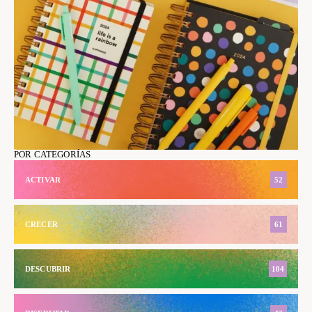
POR CATEGORÍAS
ACTIVAR
52
CRECER
61
DESCUBRIR
104