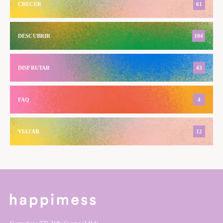
CRECER
61
DESCUBRIR
104
DISFRUTAR
43
FAQ
4
VIAJAR
12