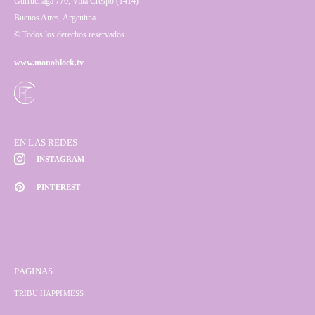
Gurruchaga 770, Villa Crespo (1414)
Buenos Aires, Argentina
© Todos los derechos reservados.
www.monoblock.tv
EN LAS REDES
INSTAGRAM
PINTEREST
PÁGINAS
TRIBU HAPPIMESS