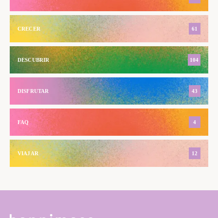
CRECER
61
DESCUBRIR
104
DISFRUTAR
43
FAQ
4
VIAJAR
12