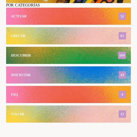
POR CATEGORÍAS
ACTIVAR
52
CRECER
61
DESCUBRIR
104
DISFRUTAR
43
FAQ
4
VIAJAR
12