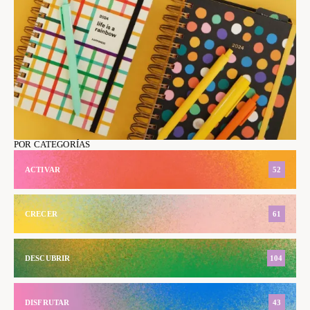
POR CATEGORÍAS
ACTIVAR
52
CRECER
61
DESCUBRIR
104
DISFRUTAR
43