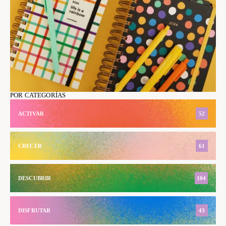
POR CATEGORÍAS
ACTIVAR
52
CRECER
61
DESCUBRIR
104
DISFRUTAR
43