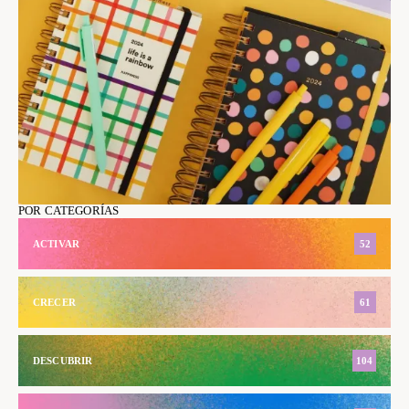
POR CATEGORÍAS
ACTIVAR
52
CRECER
61
DESCUBRIR
104