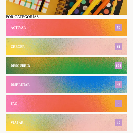
POR CATEGORÍAS
ACTIVAR
52
CRECER
61
DESCUBRIR
104
DISFRUTAR
43
FAQ
4
VIAJAR
12